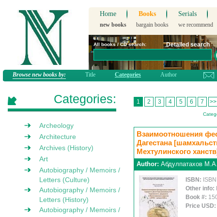
Home
Books
Serials
new books
bargain books
we recommend
Detailed search
All books / CD search:
Browse new books by:
Title
Categories
Author
Categories:
1
2
3
4
5
6
7
>>
Catego
Archeology
Взаимоотношения фе
Architecture
Дагестана [шамхальст
Archives (History)
Мехтулинского ханств] 
Art
Author:
Абдулпатахов М.А.
Autobiography / Memoirs /
Letters (Culture)
ISBN:
ISBN
Other info:
Autobiography / Memoirs /
Book #:
15
Letters (History)
Price USD
Autobiography / Memoirs /