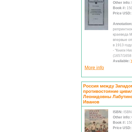
Other info:
Book #:
15
Price USD
Annotation
репринтное
краеведа М
впервые опу
в 1913 год
- "Книги Н
(1657/1658 г
Available:
More info
Россия между Западом
противостояние циви
Леонидовны Лабутиной
Иванов
ISBN:
ISBN
Other info:
Book #:
15
Price USD