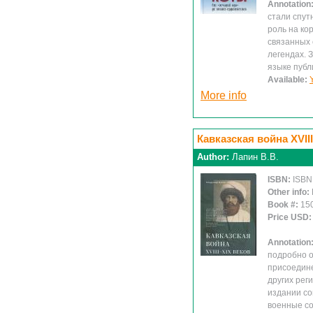
Annotation
стали спут
роль на ко
связанных 
легендах. 
языке публ
Available:
More info
Кавказская война XVIII
Author:
Лапин В.В.
ISBN:
ISBN
Other info:
Book #:
15
Price USD
Annotation
подробно о
присоедине
других рег
издании с
военные со