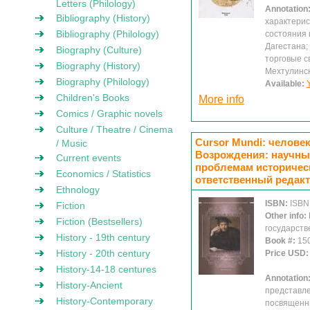
Letters (Philology)
Annotation
Bibliography (History)
характерис
Bibliography (Philology)
состояния 
Дагестана;
Biography (Culture)
торговые с
Biography (History)
Мехтулинс
Biography (Philology)
Available:
Children's Books
More info
Comics / Graphic novels
Culture / Theatre / Cinema
Cursor Mundi: челове
/ Music
Возрождения: научны
Current events
проблемам историческ
Economics / Statistics
ответственный редакт
Ethnology
ISBN:
ISBN
Fiction
Other info:
Fiction (Bestsellers)
государств
History - 19th century
Book #:
15
History - 20th century
Price USD
History-14-18 centures
Annotation
History-Ancient
представле
History-Contemporary
посвященн