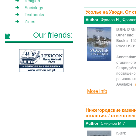
Religion
Sociology
Усолье на Уводи. От 
Textbooks
Author:
Фролов Н., Фролов
Zines
ISBN:
ISBN
Our friends:
Other info:
Book #:
15
Price USD
Annotation
старинного
Стародубск
посвящено 
региональн
Available:
More info
Нижегородские казенн
столетия. / ответстве
Author:
Смирнов М.И.
ISBN: