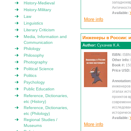
западноевр
History-Medieval
Античности
History-Military
Available:
Law
More info
Linguistics
Literary Criticism
Media, Information and
Инженеры в России: и
Communication
Author:
Сухачев К.А.
Philology
ISBN:
ISBN
Philosophy
Other info:
Photography
Book #:
15
Political Science
Price USD
Politics
Annotation
Psychology
инженеров 
Public Education
этапах ист
Reference, Dictionaries,
проектов в
etc (History)
современно
Reference, Dictionaries,
исследован
историческ
etc (Philology)
Available:
Regional Studies /
More info
Museums