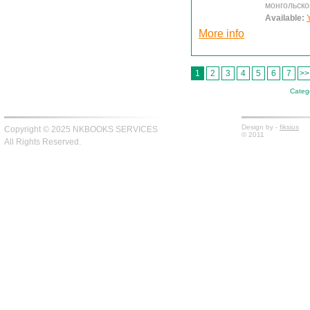
монгольско
Available:
More info
1
2
3
4
5
6
7
>>
Catego
Design by -
fiksius
Copyright © 2025 NKBOOKS SERVICES
© 2011
All Rights Reserved.