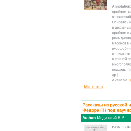
Annotation
проблем, с
отношений 
Опираясь н
и архивных
проблем в
роль дипло
масонов в 
русофобия 
в политике 
внешней по
многополяр
подходы (и
др.)
Available:
More info
Рассказы из русской ис
Федора III / под нау
Author:
Мединский В.Р.
ISBN:
ISBN