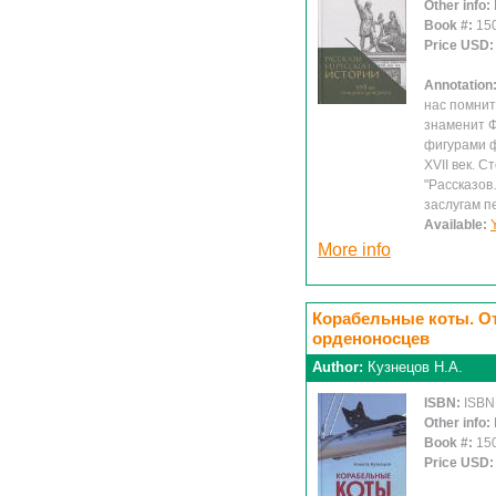
Other info:
Book #:
15
Price USD
Annotation
нас помнит,
знаменит Ф
фигурами ф
XVII век. 
"Рассказов
заслугам п
Available:
More info
Корабельные коты. От
орденоносцев
Author:
Кузнецов Н.А.
ISBN:
ISBN
Other info:
Book #:
15
Price USD