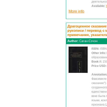
деятельно
Available:
More info
Драгоценное сказание
рукописи / перевод с 
примечания, указател
Author:
Саган-Сэчэн
ISBN:
ISBN
Other info:
образовани
Book #:
15
Price USD
Annotation
Факсимиле 
сказание") 
созданного
единственн
веке была 
языки, кси
признана Ц