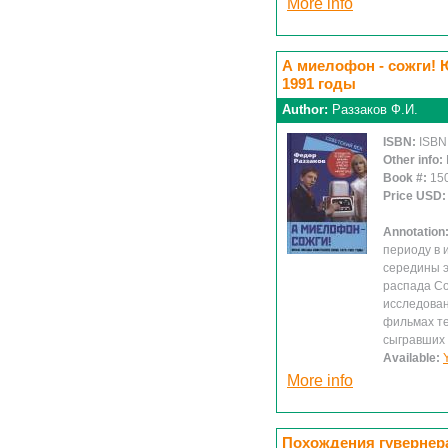
More info
А миелофон - сожги! 
1991 годы
Author:
Раззаков Ф.И.
ISBN:
ISBN
Other info:
Book #:
15
Price USD
Annotation
периоду в 
середины э
распада Со
исследован
фильмах те
сыгравших 
Available:
More info
Похождения гувернера