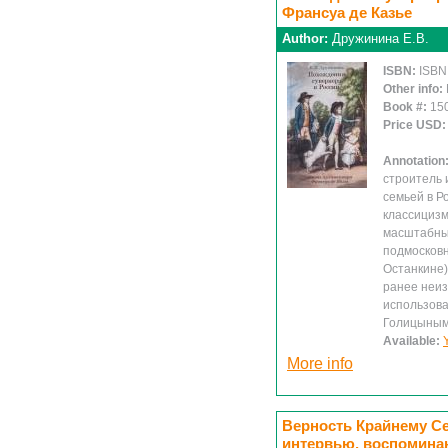
Франсуа де Казье
Author:
Дружинина Е.В.
ISBN:
ISBN
Other info:
Book #:
15
Price USD
Annotation
строитель 
семьей в Р
классицизм
масштабных
подмосковн
Останкине)
ранее неиз
использова
Голицыны
Available:
More info
Верность Крайнему Се
интервью, воспомина