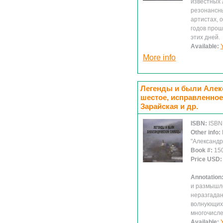
известных 
резонансны
артистах, 
годов прош
этих дней.
Available:
More info
Легенды и были Алек
шестое, исправленное 
Зарайская и др.
ISBN:
ISBN
Other info:
"Александр
Book #:
15
Price USD
Annotation
и размышле
неразгадан
волнующих
многочисл
Available: