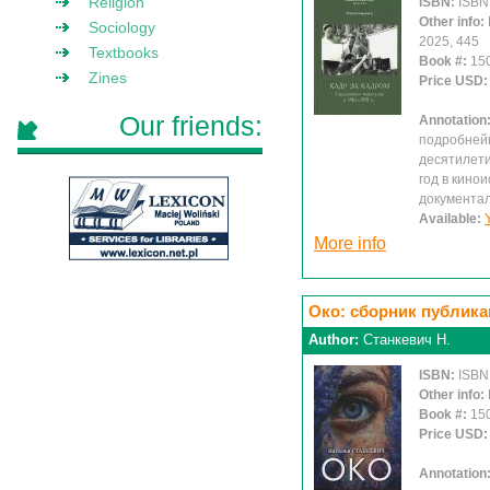
Religion
ISBN:
ISBN
Other info:
Sociology
2025, 445
Textbooks
Book #:
15
Zines
Price USD
Our friends:
Annotation
подробнейш
десятилети
год в кино
документа
Available:
More info
Око: сборник публик
Author:
Станкевич Н.
ISBN:
ISBN
Other info:
Book #:
15
Price USD
Annotation