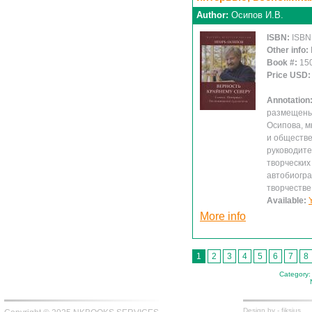
Author:
Осипов И.В.
ISBN:
ISBN
Other info:
Book #:
15
Price USD
Annotation
размещены 
Осипова, м
и обществе
руководите
творческих
автобиогра
творчестве
Available:
More info
1
2
3
4
5
6
7
8
Category:
Design by -
fiksius