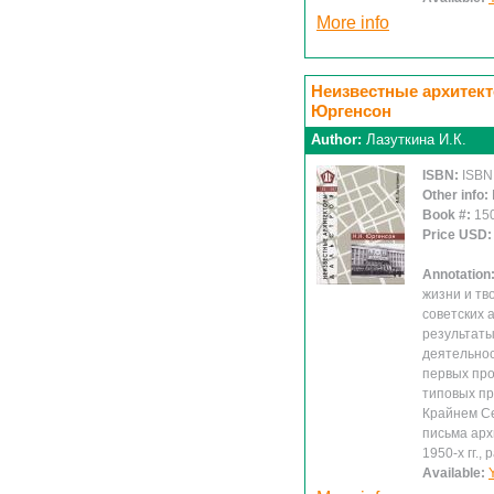
More info
Неизвестные архитекто
Юргенсон
Author:
Лазуткина И.К.
ISBN:
ISBN
Other info:
Book #:
15
Price USD
Annotation
жизни и тв
советских 
результаты
деятельнос
первых пр
типовых пр
Крайнем Се
письма арх
1950-х гг.
Available: