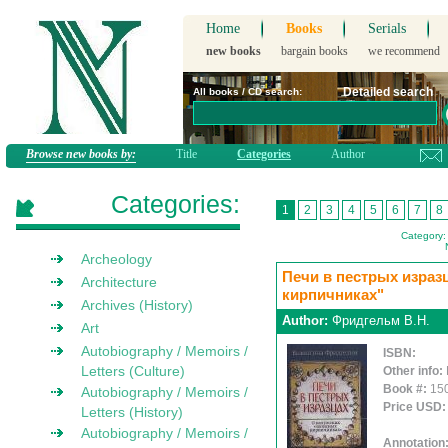
Home
Books
Serials
new books
bargain books
we recommend
Detailed search
All books / CD search:
Browse new books by:
Title
Categories
Author
Categories:
1
2
3
4
5
6
7
8
Category:
Archeology
Печи в пестрых израз
Architecture
кирпичниках"
Archives (History)
Author:
Фридгельм В.Н.
Art
Autobiography / Memoirs /
ISBN:
Letters (Culture)
Other info:
Book #:
15
Autobiography / Memoirs /
Price USD
Letters (History)
Autobiography / Memoirs /
Annotation