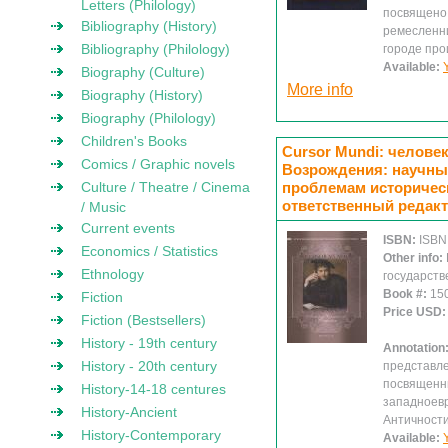
Letters (Philology)
посвящено 
Bibliography (History)
ремесленни
Bibliography (Philology)
городе про
Available:
Biography (Culture)
More info
Biography (History)
Biography (Philology)
Children's Books
Cursor Mundi: челове
Comics / Graphic novels
Возрождения: научны
Culture / Theatre / Cinema
проблемам историческ
ответственный редакт
/ Music
Current events
ISBN:
ISBN
Economics / Statistics
Other info:
Ethnology
государств
Book #:
15
Fiction
Price USD
Fiction (Bestsellers)
History - 19th century
Annotation
History - 20th century
представле
посвященн
History-14-18 centures
западноевр
History-Ancient
Античности
History-Contemporary
Available: