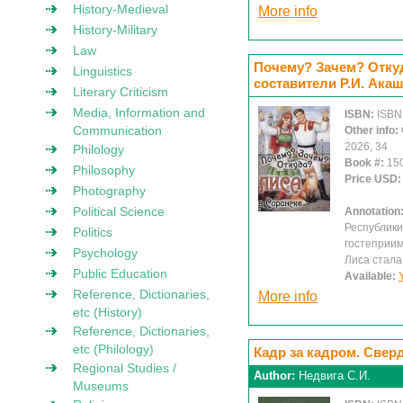
History-Medieval
More info
History-Military
Law
Почему? Зачем? Откуд
Linguistics
составители Р.И. Акаш
Literary Criticism
Media, Information and
ISBN:
ISBN
Communication
Other info:
2026, 34
Philology
Book #:
15
Philosophy
Price USD
Photography
Political Science
Annotation
Республики
Politics
гостеприим
Psychology
Лиса стала
Public Education
Available:
Reference, Dictionaries,
More info
etc (History)
Reference, Dictionaries,
etc (Philology)
Кадр за кадром. Сверд
Regional Studies /
Author:
Недвига С.И.
Museums