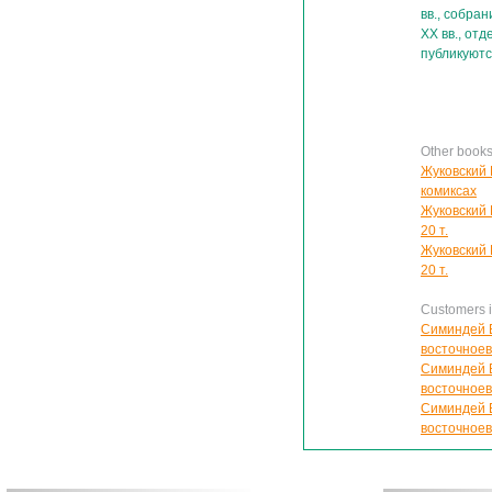
вв., собра
XX вв., от
публикуют
Other books
Жуковский 
комиксах
Жуковский 
20 т.
Жуковский 
20 т.
Customers in
Симиндей В
восточноев
Симиндей В
восточноев
Симиндей В
восточноев