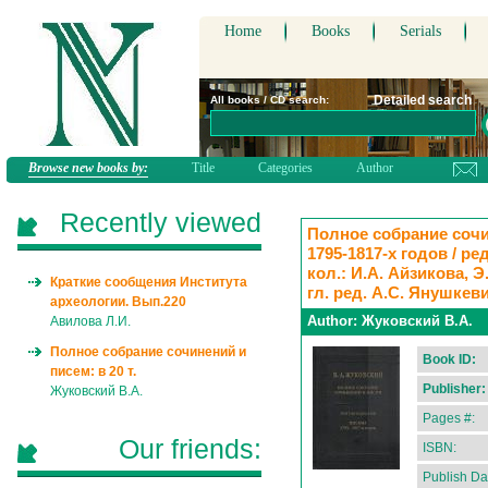
Home
Books
Serials
Detailed search
All books / CD search:
Browse new books by:
Title
Categories
Author
Recently viewed
Полное собрание сочин
1795-1817-х годов / ред
кол.: И.А. Айзикова, Э
Краткие сообщения Института
гл. ред. А.С. Янушкев
археологии. Вып.220
Author:
Жуковский В.А.
Авилова Л.И.
Полное собрание сочинений и
Book ID:
писем: в 20 т.
Publisher:
Жуковский В.А.
Pages #:
Our friends:
ISBN:
Publish Da