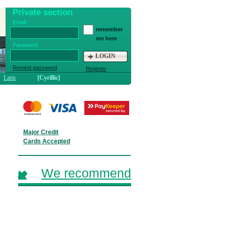
Private section
Email:
remember
me here
Password:
LOGIN
Remind password
Register
Latin
[Cyrillic]
Major Credit
Cards Accepted
We recommend