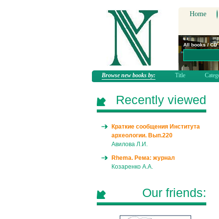
Home
All books / CD
Browse new books by:
Title
Categ
Recently viewed
Краткие сообщения Института
археологии. Вып.220
Авилова Л.И.
Rhema. Рема: журнал
Козаренко А.А.
Our friends: