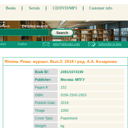
Books
Serials
CD/DVD/MP3
Customer info
Detailed search
 search:
Search
ories
Author
info@nkbooks.com
Subscribe to lists
Rhema. Рема: журнал. Вып.3: 2018 / ред. А.А. Козаренко
Book ID:
2491/1074190
Publisher:
Москва: МПГУ
Pages #:
152
ISBN:
ISSN 2500-2953
Publish Date:
2018
Tirage
1000
Cover Type:
Paperback
Weight:
kg.