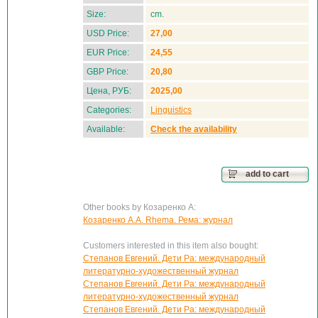
Size:
cm.
USD Price:
27,00
EUR Price:
24,55
GBP Price:
20,80
Цена, РУБ:
2025,00
Categories:
Linguistics
Available:
Check the availability
add to cart
Other books by Козаренко А:
Козаренко А.А. Rhema. Рема: журнал
Customers interested in this item also bought:
Степанов Евгений. Дети Ра: международный
литературно-художественный журнал
Степанов Евгений. Дети Ра: международный
литературно-художественный журнал
Степанов Евгений. Дети Ра: международный