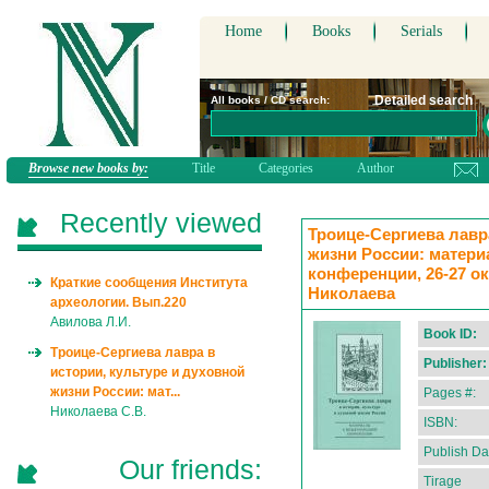
Home
Books
Serials
Detailed search
All books / CD search:
Browse new books by:
Title
Categories
Author
Recently viewed
Троице-Сергиева лавр
жизни России: матер
конференции, 26-27 октя
Краткие сообщения Института
Николаева
археологии. Вып.220
Авилова Л.И.
Book ID:
Троице-Сергиева лавра в
Publisher:
истории, культуре и духовной
жизни России: мат...
Pages #:
Николаева С.В.
ISBN:
Publish Da
Our friends:
Tirage