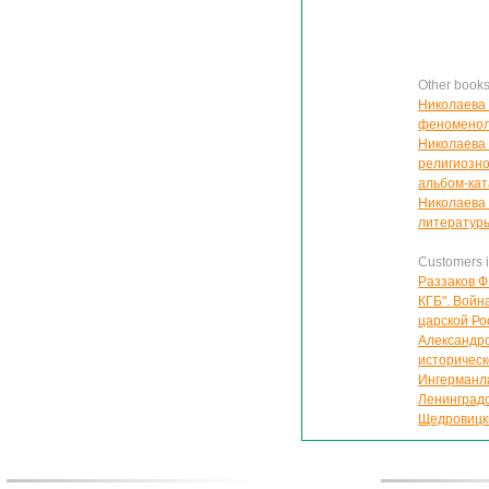
Other book
Николаева 
феноменоло
Николаева 
религиозно
альбом-кат
Николаева 
литератур
Customers in
Раззаков Ф
КГБ". Войн
царской Р
Александро
историческ
Ингерманла
Ленинградск
Щедровицки