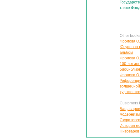
Государств
также Фон
Other book
Фролова О.
Юсуповых в
альбом
Фролова О.
100-летию 
биобиблиог
Фролова О.
Референци
волшебной 
художестве
Customers in
Багдасаров
модернизма
Скуратовск
История мо
Пивоваров 