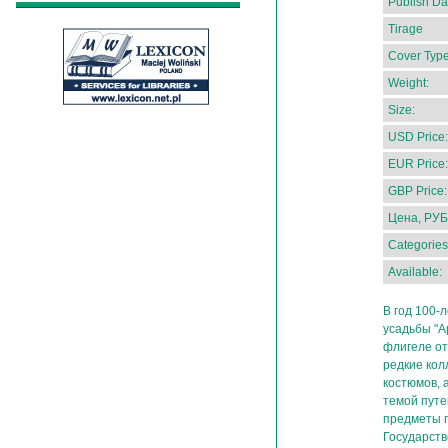
Publish Da
Tirage
Cover Type
Weight:
Size:
USD Price:
EUR Price:
GBP Price:
Цена, РУБ
Categories
Available:
В год 100-
усадьбы "А
флигеле от
редкие кол
костюмов, 
темой путе
предметы 
Государств