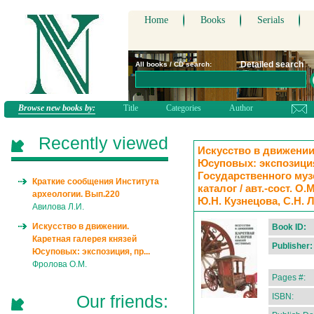
Home
Books
Serials
Detailed search
All books / CD search:
Browse new books by:
Title
Categories
Author
Recently viewed
Искусство в движении
Юсуповых: экспозиция
Государственного муз
Краткие сообщения Института
каталог / авт.-сост. О.
археологии. Вып.220
Ю.Н. Кузнецова, С.Н. 
Авилова Л.И.
Искусство в движении.
Book ID:
Каретная галерея князей
Publisher:
Юсуповых: экспозиция, пр...
Фролова О.М.
Pages #:
Our friends:
ISBN: