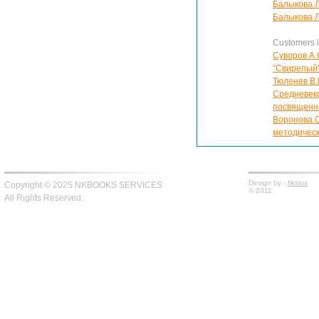
Балыкова Л
Балыкова Л
Customers in
Суворов А.
"Свирепый
Тюленев В.
Средневеко
посвященн
Воронова О
методичес
Design by -
fiksius
Copyright © 2025 NKBOOKS SERVICES
© 2011
All Rights Reserved.