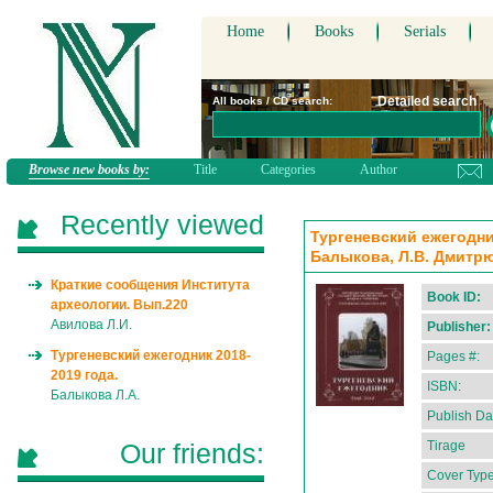
Home
Books
Serials
Detailed search
All books / CD search:
Browse new books by:
Title
Categories
Author
Recently viewed
Тургеневский ежегодник 
Балыкова, Л.В. Дмитр
Краткие сообщения Института
Book ID:
археологии. Вып.220
Авилова Л.И.
Publisher:
Тургеневский ежегодник 2018-
Pages #:
2019 года.
ISBN:
Балыкова Л.А.
Publish Da
Our friends:
Tirage
Cover Type