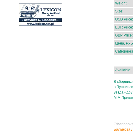
Weight:
Size:
USD Price:
EUR Price:
GBP Price:
Цена, РУБ
Categories
Available:
В сборнике
в Пушкинск
уезда - дру
М.М.Пришви
Other book
Балыкова Л