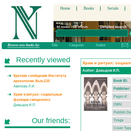
Home
Books
Serials
Detailed search
All books / CD search:
Browse new books by:
Title
Categories
Author
Recently viewed
Храм и ритуал: социа
Author:
Давыдов И.П.
Краткие сообщения Института
Book ID:
археологии. Вып.220
Авилова Л.И.
Publisher:
Храм и ритуал: социальные
Pages #:
функции священного
ISBN:
Давыдов И.П.
Publish Da
Our friends:
Tirage
Cover Type