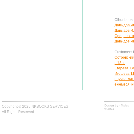
Other book
Давыдов Ив
Давыдов И.
Средневек
Давыдов Ив
Customers in
Островский
в 18 т.
Егерева Т.
Игошева Т.В
научно-лит
ежемесячн
Design by -
fiksius
Copyright © 2025 NKBOOKS SERVICES
© 2011
All Rights Reserved.