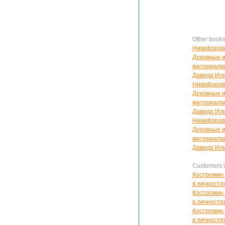
Other book
Никифорова
Духовные и
материалам
Давида Ил
Никифорова
Духовные и
материалам
Давида Ил
Никифорова
Духовные и
материала
Давида Ил
Customers in
Костромин 
в личностя
Костромин 
в личностя
Костромин 
в личностя