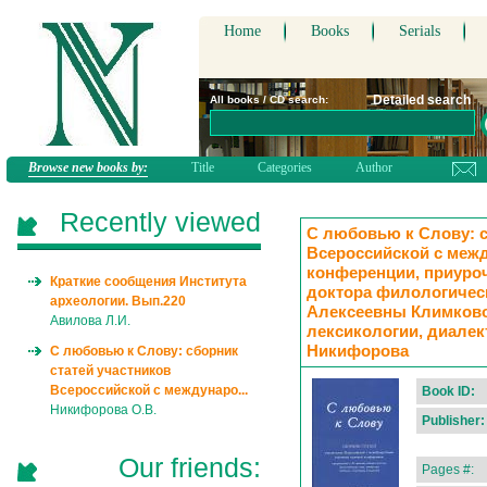
Home
Books
Serials
Detailed search
All books / CD search:
Browse new books by:
Title
Categories
Author
Recently viewed
С любовью к Слову: с
Всероссийской с меж
конференции, приуро
Краткие сообщения Института
доктора филологичес
археологии. Вып.220
Алексеевны Климково
Авилова Л.И.
лексикологии, диалект
Никифорова
С любовью к Слову: сборник
статей участников
Всероссийской с междунаро...
Book ID:
Никифорова О.В.
Publisher:
Our friends:
Pages #: