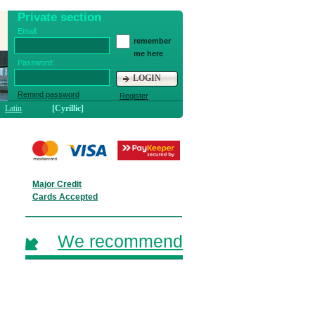
Private section
Email:
remember
me here
Password:
LOGIN
Remind password
Register
Latin
[Cyrillic]
Major Credit
Cards Accepted
We recommend