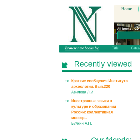
Home
All books / CD
Browse new books by:
Title
Categ
Recently viewed
Краткие сообщения Института
археологии. Вып.220
Авилова Л.И.
Иностранные языки в
культуре и образовании
России: коллективная
моногр...
Булкин А.П.