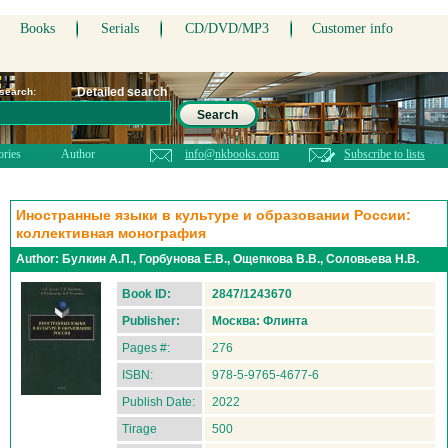
Books
Serials
CD/DVD/MP3
Customer info
Detailed search
 search:
Search
ories
Author
info@nkbooks.com
Subscribe to lists
Иностранные языки в культуре и образовании России:
коллективная монография
Author:
Булкин А.П., Горбунова Е.В., Ощепкова В.В., Соловьева Н.В.
Book ID:
2847/1243670
Publisher:
Москва: Флинта
Pages #:
276
ISBN:
978-5-9765-4677-6
Publish Date:
2022
Tirage
500