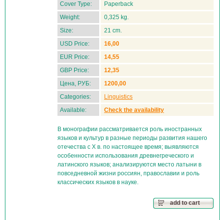
Cover Type:
Paperback
Weight:
0,325 kg.
Size:
21 cm.
USD Price:
16,00
EUR Price:
14,55
GBP Price:
12,35
Цена, РУБ:
1200,00
Categories:
Linguistics
Available:
Check the availability
В монографии рассматривается роль иностранных
языков и культур в разные периоды развития нашего
отечества с X в. по настоящее время; выявляются
особенности использования древнегреческого и
латинского языков; анализируются место латыни в
повседневной жизни россиян, православии и роль
классических языков в науке.
add to cart