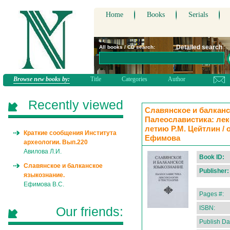
Home
Books
Serials
Detailed search
All books / CD search:
Browse new books by:
Title
Categories
Author
Recently viewed
Славянское и балканс
Палеославистика: лекс
летию Р.М. Цейтлин / 
Краткие сообщения Института
Ефимова
археологии. Вып.220
Авилова Л.И.
Book ID:
Славянское и балканское
Publisher:
языкознание.
Ефимова В.С.
Pages #:
Our friends:
ISBN:
Publish Da