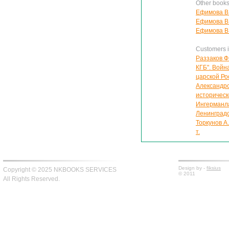
Other book
Ефимова В.
Ефимова В.
Ефимова В.
Customers in
Раззаков Ф
КГБ". Войн
царской Р
Александро
историческ
Ингерманла
Ленинградск
Торкунов А
т.
Design by -
fiksius
Copyright © 2025 NKBOOKS SERVICES
© 2011
All Rights Reserved.