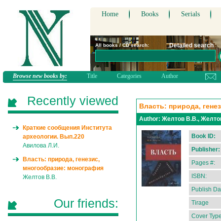
Home
Books
Serials
Detailed search
All books / CD search:
Browse new books by:
Title
Categories
Author
Recently viewed
Власть: природа, гене
Author:
Желтов В.В., Желто
Краткие сообщения Института
Book ID:
археологии. Вып.220
Авилова Л.И.
Publisher:
Власть: природа, генезис,
Pages #:
многообразие: монография
ISBN:
Желтов В.В.
Publish Da
Our friends:
Tirage
Cover Type