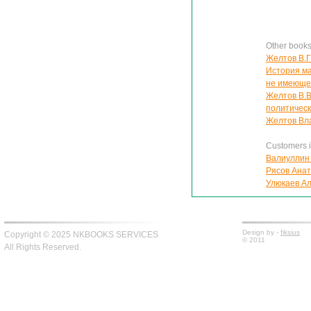
Other book
Желтов В.Г
История ма
не имеюще
Желтов В.В
политичес
Желтов Вла
Customers in
Валиуллин 
Рясов Анат
Улюкаев Ал
Design by -
fiksius
Copyright © 2025 NKBOOKS SERVICES
© 2011
All Rights Reserved.