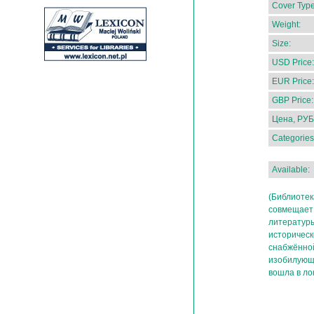
Cover Type
Weight:
Size:
USD Price:
EUR Price:
GBP Price:
Цена, РУБ
Categories
Available:
(Библиотек
совмещает 
литературы
историческ
снабжённой
изобилующе
вошла в ло