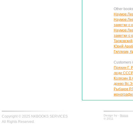
Other book
Наумов Лев
Наумов Лев
заметки о 
Наумов Лев
заметки о 
Тарковский
Юрий Арабо
Гиллиам, К
Customers in
Пряхин Г. 
леди ССС
Колязин В.
древо Вс.Э
Рыбаков Р.
монографи
Design by -
fiksius
Copyright © 2025 NKBOOKS SERVICES
© 2011
All Rights Reserved.