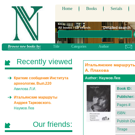
Home
Books
Serials
Detailed search
All books / CD search:
Browse new books by:
Title
Categories
Author
Recently viewed
Итальянские маршруты
А. Плахова
Краткие сообщения Института
Author:
Наумов Лев
археологии. Вып.220
Book ID:
Авилова Л.И.
Publisher:
Итальянские маршруты
Андрея Тарковского.
Pages #:
Наумов Лев
ISBN:
Publish Da
Our friends:
Tirage