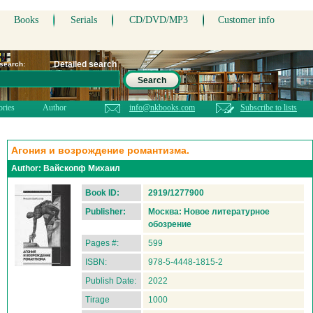
Books
Serials
CD/DVD/MP3
Customer info
Detailed search
 search:
Search
ories
Author
info@nkbooks.com
Subscribe to lists
Агония и возрождение романтизма.
Author:
Вайскопф Михаил
Book ID:
2919/1277900
Publisher:
Москва: Новое литературное
обозрение
Pages #:
599
ISBN:
978-5-4448-1815-2
Publish Date:
2022
Tirage
1000