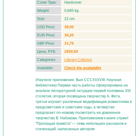
Cover Type:
Hardcover
Weight:
0,685 kg.
Size:
22 cm.
USD Price:
38,00
EUR Price:
36,20
GBP Price:
31,70
Цена, РУБ:
2850,00
Categories:
Literary Criticism
Available:
Check the availability
(Научное приложение. Вып.CCCXXXVIII: Научная
библиотека) Первая часть работы сфокусирована на
анализе литературной ситуации первой половины XIX
столетия, вторая посвящена творчеству А. Фета,
третья изучает различные модификации романтизма в
предсоветские и советские годы, а четвертая
предлагает по-новому посмотреть на довоенное
творчество В. Набокова. Приложением к книге служит
"Пропащая грамота" — семь небольших рассказов и
стилизаций, написанных автором