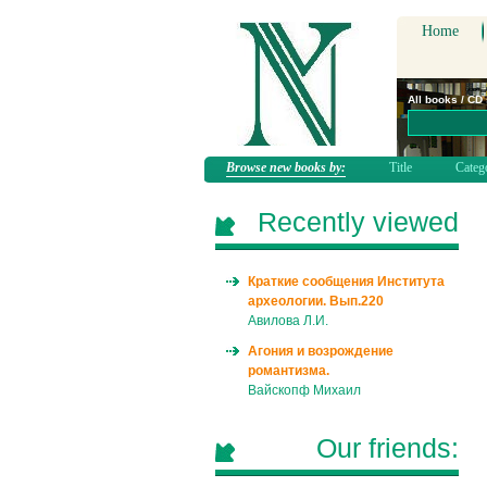
Home
All books / CD
Browse new books by:
Title
Categ
Recently viewed
Краткие сообщения Института
археологии. Вып.220
Авилова Л.И.
Агония и возрождение
романтизма.
Вайскопф Михаил
Our friends: