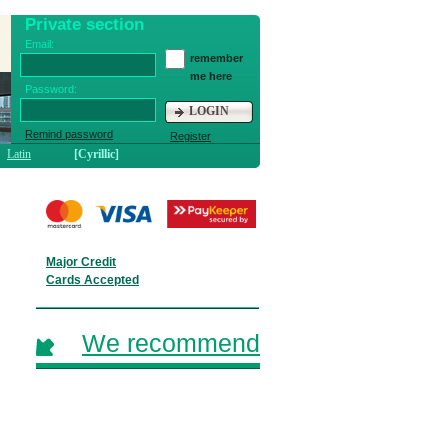
Private section
Email:
remember
me here
Password:
LOGIN
Remind password
Register
Latin
[Cyrillic]
Major Credit
Cards Accepted
We recommend