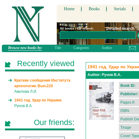
Home
Books
Serials
Detailed search
All books / CD search:
Browse new books by:
Title
Categories
Author
Recently viewed
1941 год. Удар по Укра
Author:
Рунов В.А.
Краткие сообщения Института
Book ID:
археологии. Вып.220
Авилова Л.И.
Publisher:
1941 год. Удар по Украине
Pages #:
Рунов В.А.
ISBN:
Publish Da
Our friends:
Tirage
Cover Type