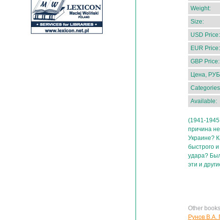
Weight:
Size:
USD Price:
EUR Price:
GBP Price:
Цена, РУБ
Categories
Available:
(1941-1945
причина не
Украине? К
быстрого и
удара? Был
эти и друг
Other books
Рунов В.А.