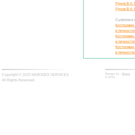
Рунов В.А.
Рунов В.А.
Customers in
Костромин 
в личностя
Костромин 
в личностя
Костромин 
в личностя
Design by -
fiksius
Copyright © 2025 NKBOOKS SERVICES
© 2011
All Rights Reserved.