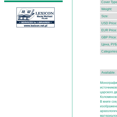
Cover Type
Weight:
Size:
USD Price:
EUR Price:
GBP Price:
Цена, РУБ
Categories
Available:
Монографи
источников
царского д
Коломенско
В книге со
изображен
археологич
материалов