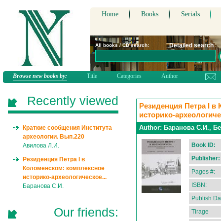
Home
Books
Serials
Detailed search
All books / CD search:
Browse new books by:
Title
Categories
Author
Recently viewed
Резиденция Петра I в
историко-археологич
Author:
Баранова С.И., Бе
Краткие сообщения Института
археологии. Вып.220
Book ID:
Авилова Л.И.
Publisher:
Резиденция Петра I в
Коломенском: комплексное
Pages #:
историко-археологическое...
ISBN:
Баранова С.И.
Publish Da
Our friends:
Tirage