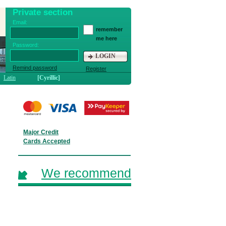
Private section
Email:
remember
me here
Password:
LOGIN
Remind password
Register
Latin
[Cyrillic]
Major Credit
Cards Accepted
We recommend