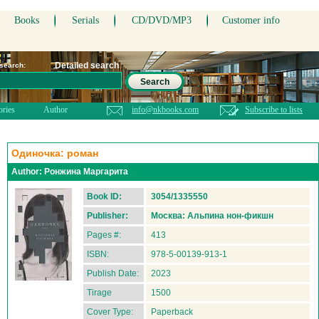
Books
Serials
CD/DVD/MP3
Customer info
Detailed search
 search:
Search
ories
Author
info@nkbooks.com
Subscribe to lists
Одиночка: роман
Author:
Ронжина Маргарита
Book ID:
3054/1335550
Publisher:
Москва: Альпина нон-фикшн
Pages #:
413
ISBN:
978-5-00139-913-1
Publish Date:
2023
Tirage
1500
Cover Type:
Paperback