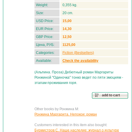
Weight:
0,355 kg.
Size:
20 cm.
USD Price:
15,00
EUR Price:
14,30
GBP Price:
12,50
Цена, РУБ:
1125,00
Categories:
Fiction (Bestsellers)
Available:
Check the availability
(Альпина. Проза) Дебютный роман Маргариты
Ронжиной "Одиночка" тонко ведет по пяти эмоциям -
этапам проживания горя.
add to cart
Other books by Ронжина М:
Ронжина Маргарита. Непокои: роман
Customers interested in this item also bought:
Бурмистров С. Наше наследие: журнал о культуре