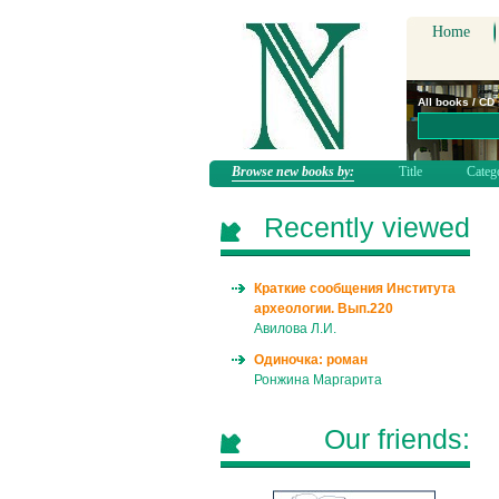
Home
All books / CD
Browse new books by:
Title
Categ
Recently viewed
Краткие сообщения Института
археологии. Вып.220
Авилова Л.И.
Одиночка: роман
Ронжина Маргарита
Our friends: