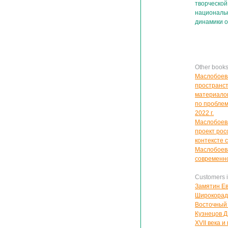
творческой
национальн
динамики о
Other book
Маслобоева
пространст
материалов
по проблем
2022 г.
Маслобоева
проект рос
контексте 
Маслобоева
современно
Customers in
Замятин Ев
Широкорад 
Восточный
Кузнецов Д
XVII века 