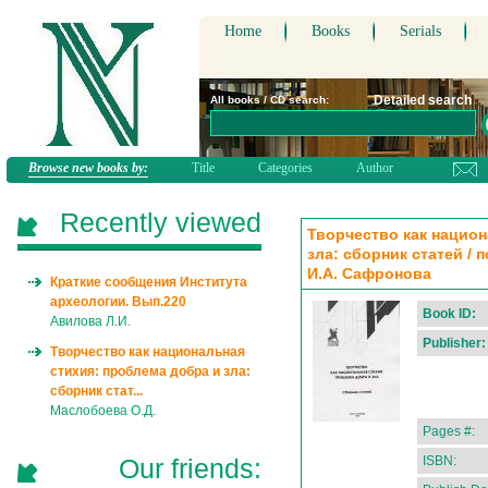
Home
Books
Serials
Detailed search
All books / CD search:
Browse new books by:
Title
Categories
Author
Recently viewed
Творчество как национ
зла: сборник статей / 
И.А. Сафронова
Краткие сообщения Института
археологии. Вып.220
Book ID:
Авилова Л.И.
Publisher:
Творчество как национальная
стихия: проблема добра и зла:
сборник стат...
Маслобоева О.Д.
Pages #:
Our friends:
ISBN: