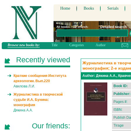
Home
Books
Serials
Detailed search
All books / CD search:
Browse new books by:
Title
Categories
Author
Recently viewed
Журналистика в творче
монография; 2-е издан
Краткие сообщения Института
Author:
Дякина А.А., Кравче
археологии. Вып.220
Book ID:
Авилова Л.И.
Publisher:
Журналистика в творческой
судьбе И.А. Бунина:
Pages #:
монография
ISBN:
Дякина А.А.
Publish Da
Our friends:
Tirage