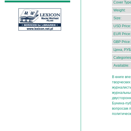
Cover Type
Weight:
Size:
USD Price:
EUR Price:
GBP Price:
Цена, РУБ
Categories
Available:
В книге вп
творческих
журналисти
журнальны
двусторонн
Бунина-пуб
вопросам л
политическ