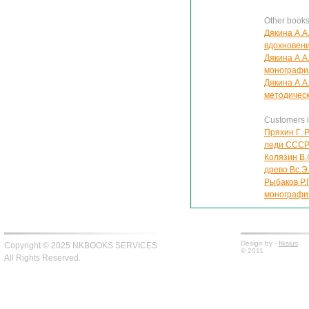
Other books
Дякина А.А.
вдохновен
Дякина А.А
монографи
Дякина А.А
методичес
Customers in
Пряхин Г. 
леди ССС
Колязин В.
древо Вс.Э
Рыбаков Р.
монографи
Design by -
fiksius
Copyright © 2025 NKBOOKS SERVICES
© 2011
All Rights Reserved.