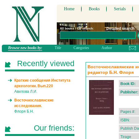
Home
Books
Serials
Detailed search
All books / CD search:
Browse new books by:
Title
Categories
Author
Recently viewed
Восточнославянские ис
редактор Б.Н. Флоря
Краткие сообщения Института
Book ID:
археологии. Вып.220
Авилова Л.И.
Publisher:
Восточнославянские
исследования.
Флоря Б.Н.
Pages #:
ISBN:
Our friends:
Publish Da
Tirage