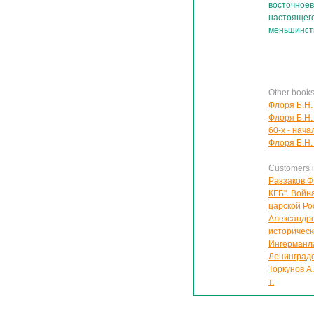
восточноев
настоящег
меньшинств
Other book
Флоря Б.Н.
Флоря Б.Н.
60-х - начал
Флоря Б.Н.
Customers in
Раззаков Ф
КГБ". Войн
царской Р
Александро
историческ
Ингерманла
Ленинградск
Торкунов А
т.