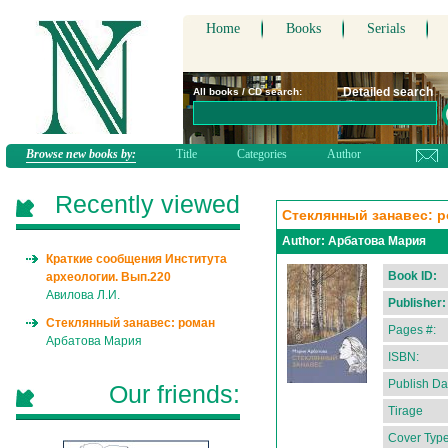
Home
Books
Serials
Detailed search
All books / CD search:
Browse new books by:
Title
Categories
Author
Recently viewed
Стеклянный занавес: 
Author:
Арбатова Мария
Краткие сообщения Института
Book ID:
археологии. Вып.220
Авилова Л.И.
Publisher:
Стеклянный занавес: роман
Pages #:
Арбатова Мария
ISBN:
Publish Da
Our friends:
Tirage
Cover Type