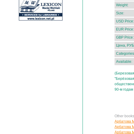
Weight:
Size:
USD Price:
EUR Price:
GBP Price:
Цена, РУБ
Categories
Available:
(Березовая
"Берёзовая
обществен
90-м годам
Other book
Арбатова 
Арбатова М
Арбатова М