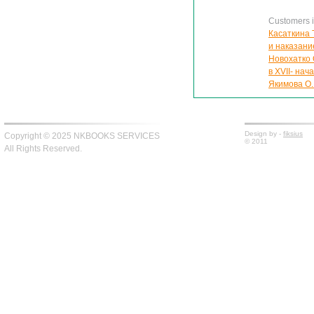
Customers in
Касаткина 
и наказани
Новохатко 
в XVII- нача
Якимова О
Design by -
fiksius
Copyright © 2025 NKBOOKS SERVICES
© 2011
All Rights Reserved.