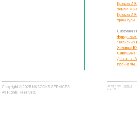
Крюков И.В
землю, и н
Крюков И.В
храм Тулы
Customers in
Фридгельм 
"записных 
Холопов Ю.
Синицына: 
Девятова А
иронизмы
Design by -
fiksius
Copyright © 2025 NKBOOKS SERVICES
© 2011
All Rights Reserved.