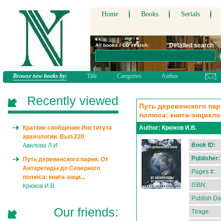
Home
Books
Serials
Detailed search
All books / CD search:
Browse new books by:
Title
Categories
Author
Recently viewed
Путь деревенского пар
полюса: книга-энцикл
Краткие сообщения Института
Author:
Крюков И.В.
археологии. Вып.220
Book ID:
Авилова Л.И.
Publisher:
Путь деревенского парня. От
Антарктиды до Северного
Pages #:
полюса: книга-энци...
ISBN:
Крюков И.В.
Publish Da
Our friends:
Tirage