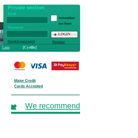
Private section
Email:
remember
me here
Password:
LOGIN
Remind password
Register
Latin
[Cyrillic]
Major Credit
Cards Accepted
We recommend