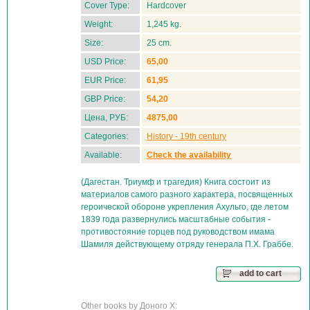
Cover Type:
Hardcover
Weight:
1,245 kg.
Size:
25 cm.
USD Price:
65,00
EUR Price:
61,95
GBP Price:
54,20
Цена, РУБ:
4875,00
Categories:
History - 19th century
Available:
Check the availability
(Дагестан. Триумф и трагедия) Книга состоит из
материалов самого разного характера, посвященных
героической обороне укрепления Ахульго, где летом
1839 года развернулись масштабные события -
противостояние горцев под руководством имама
Шамиля действующему отряду генерала П.Х. Граббе.
add to cart
Other books by Доного Х: