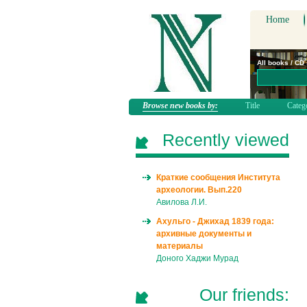
Home
All books / CD
Browse new books by:
Title
Categ
Recently viewed
Краткие сообщения Института
археологии. Вып.220
Авилова Л.И.
Ахульго - Джихад 1839 года:
архивные документы и
материалы
Доного Хаджи Мурад
Our friends: