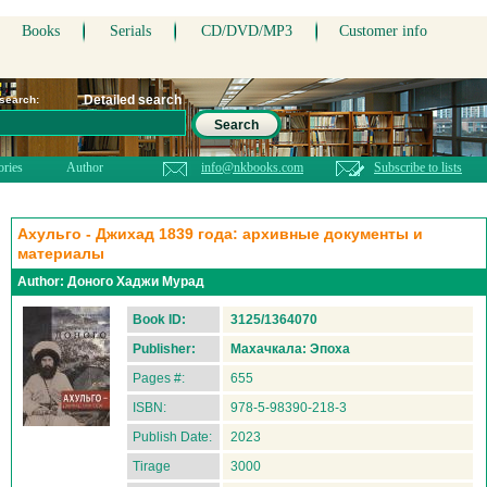
Books
Serials
CD/DVD/MP3
Customer info
Detailed search
 search:
Search
ories
Author
info@nkbooks.com
Subscribe to lists
Ахульго - Джихад 1839 года: архивные документы и
материалы
Author:
Доного Хаджи Мурад
Book ID:
3125/1364070
Publisher:
Махачкала: Эпоха
Pages #:
655
ISBN:
978-5-98390-218-3
Publish Date:
2023
Tirage
3000