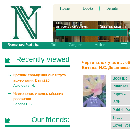
Home
Books
Serials
Detailed search
All books / CD search:
Browse new books by:
Title
Categories
Author
Recently viewed
Чертополох у воды: сбо
Ботева, Н.С. Дашевская
Краткие сообщения Института
Book ID:
археологии. Вып.220
Авилова Л.И.
Publisher:
Чертополох у воды: сборник
Pages #:
рассказов
ISBN:
Басова Е.В.
Publish Da
Our friends:
Tirage
Cover Type