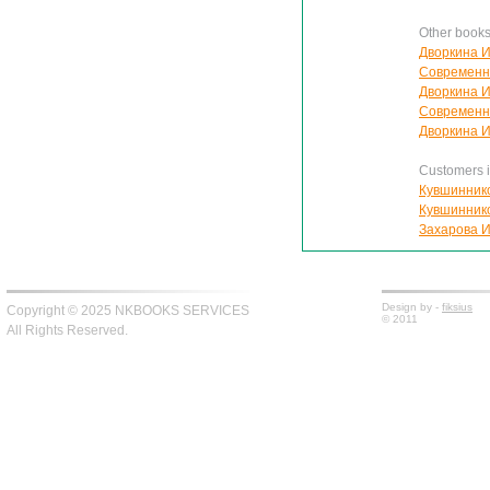
Other book
Дворкина И
Современн
Дворкина И
Современн
Дворкина И.
Customers in
Кувшиннико
Кувшиннико
Захарова И
Design by -
fiksius
Copyright © 2025 NKBOOKS SERVICES
© 2011
All Rights Reserved.