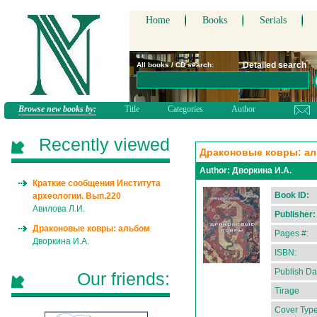
Home
Books
Serials
Detailed search
All books / CD search:
Browse new books by:
Title
Categories
Author
Recently viewed
Драконовые ковры: а
Author:
Дворкина И.А.
Краткие сообщения Института
Book ID:
археологии. Вып.220
Авилова Л.И.
Publisher:
Драконовые ковры: альбом
Pages #:
Дворкина И.А.
ISBN:
Publish Da
Our friends:
Tirage
Cover Type