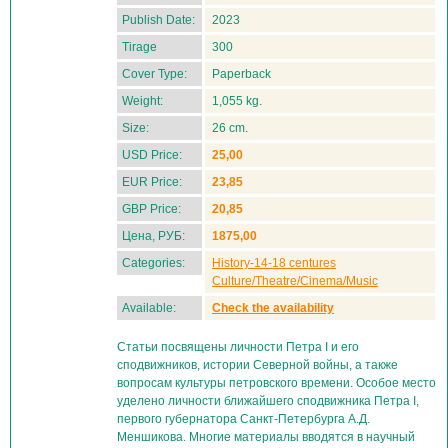
Publish Date:
2023
Tirage
300
Cover Type:
Paperback
Weight:
1,055 kg.
Size:
26 cm.
USD Price:
25,00
EUR Price:
23,85
GBP Price:
20,85
Цена, РУБ:
1875,00
Categories:
History-14-18 centures
Culture/Theatre/Cinema/Music
Available:
Check the availability
Статьи посвящены личности Петра I и его
сподвижников, истории Северной войны, а также
вопросам культуры петровского времени. Особое место
уделено личности ближайшего сподвижника Петра I,
первого губернатора Санкт-Петербурга А.Д.
Меншикова. Многие материалы вводятся в научный