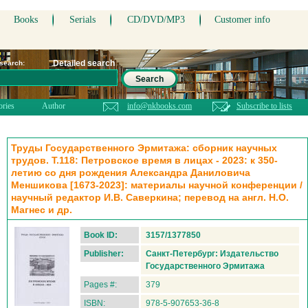
Books
Serials
CD/DVD/MP3
Customer info
Detailed search
 search:
Search
ories
Author
info@nkbooks.com
Subscribe to lists
Труды Государственного Эрмитажа: сборник научных
трудов. Т.118: Петровское время в лицах - 2023: к 350-
летию со дня рождения Александра Даниловича
Меншикова [1673-2023]: материалы научной конференции /
научный редактор И.В. Саверкина; перевод на англ. Н.О.
Магнес и др.
Book ID:
3157/1377850
Publisher:
Санкт-Петербург: Издательство
Государственного Эрмитажа
Pages #:
379
ISBN:
978-5-907653-36-8