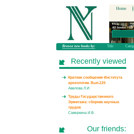
Home
All books / CD
Browse new books by:
Title
Categ
Recently viewed
Краткие сообщения Института
археологии. Вып.220
Авилова Л.И.
Труды Государственного
Эрмитажа: сборник научных
трудов
Саверкина И.В.
Our friends: