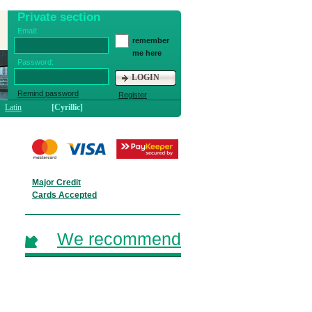
Private section
Email:
remember
me here
Password:
LOGIN
Remind password
Register
Latin
[Cyrillic]
Major Credit
Cards Accepted
We recommend