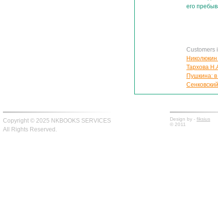
его пребыв
Customers in
Николюкин 
Тархова Н.
Пушкина: в 
Сенковский
Design by -
fiksius
Copyright © 2025 NKBOOKS SERVICES
© 2011
All Rights Reserved.