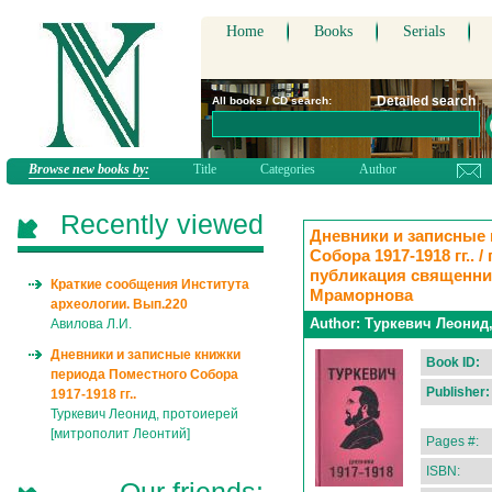
Home
Books
Serials
Detailed search
All books / CD search:
Browse new books by:
Title
Categories
Author
Recently viewed
Дневники и записные
Собора 1917-1918 гг..
публикация священник
Краткие сообщения Института
Мраморнова
археологии. Вып.220
Author:
Туркевич Леонид,
Авилова Л.И.
Дневники и записные книжки
Book ID:
периода Поместного Собора
Publisher:
1917-1918 гг..
Туркевич Леонид, протоиерей
[митрополит Леонтий]
Pages #:
ISBN: