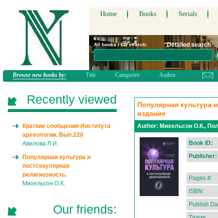
Home
Books
Serials
Detailed search
All books / CD search:
Browse new books by:
Title
Categories
Author
Recently viewed
Популярная культура и
издание
Краткие сообщения Института
Author:
Михельсон О.К., Пол
археологии. Вып.220
Book ID:
Авилова Л.И.
Publisher:
Популярная культура и
постсекулярная
религиозность.
Pages #:
Михельсон О.К.
ISBN:
Publish Da
Our friends:
Tirage