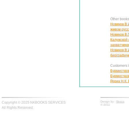
Other books
Новиков В.
живом русс
Новиков В.
Калужской 
захватчико
Новиков В.
биографич
Customers in
Бурмистров
Бурмистров
Рерих Н.К.
Design by -
fiksius
Copyright © 2025 NKBOOKS SERVICES
© 2011
All Rights Reserved.