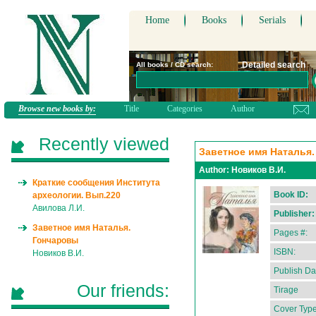
Home
Books
Serials
Detailed search
All books / CD search:
Browse new books by:
Title
Categories
Author
Recently viewed
Заветное имя Наталья
Author:
Новиков В.И.
Краткие сообщения Института
Book ID:
археологии. Вып.220
Авилова Л.И.
Publisher:
Заветное имя Наталья.
Pages #:
Гончаровы
ISBN:
Новиков В.И.
Publish Da
Our friends:
Tirage
Cover Type