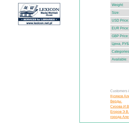
Weight:
Size:
USD Price:
EUR Price:
GBP Price:
Цена, РУБ
Categories
Available:
Customers in
Кузяков Ал
Верды.
Сизова И.В
Егоров Э.В
города Але