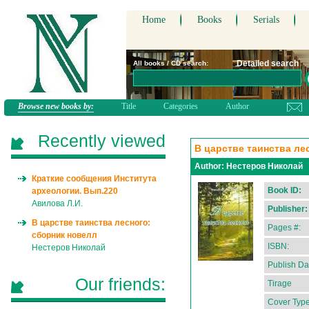
Home
Books
Serials
Detailed search
All books / CD search:
Browse new books by:
Title
Categories
Author
Recently viewed
В царстве таинства ле
Author:
Нестеров Николай
Краткие сообщения Института
Book ID:
археологии. Вып.220
Авилова Л.И.
Publisher:
В царстве таинства лесного:
Pages #:
сборник новелл
ISBN:
Нестеров Николай
Publish Da
Our friends:
Tirage
Cover Type