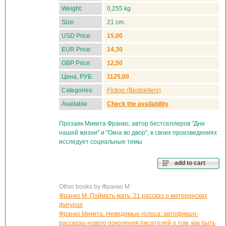
Weight:
0,255 kg.
Size:
21 cm.
USD Price:
15,00
EUR Price:
14,30
GBP Price:
12,50
Цена, РУБ:
1125,00
Categories:
Fiction (Bestsellers)
Available:
Check the availability
Прозаик Микита Франко, автор бестселлеров "Дни
нашей жизни" и "Окна во двор", в своих произведениях
исследует социальные темы
add to cart
Other books by Франко М:
Франко М. Поймать мать: 21 рассказ о материнских
фигурах
Франко Микита. Невидимые голоса: автофикшн-
рассказы нового поколения писателей о том, как быть