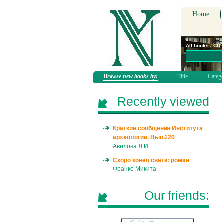
Home
All books / CD
Browse new books by:
Title
Categ
Recently viewed
Краткие сообщения Института
археологии. Вып.220
Авилова Л.И.
Скоро конец света: роман
Франко Микита
Our friends: