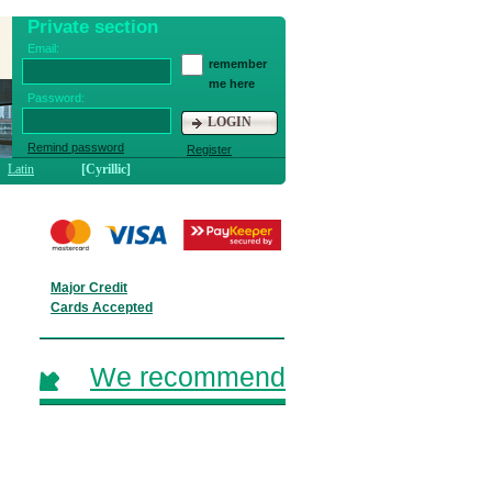
Private section
Email:
remember
me here
Password:
LOGIN
Remind password
Register
Latin
[Cyrillic]
Major Credit
Cards Accepted
We recommend