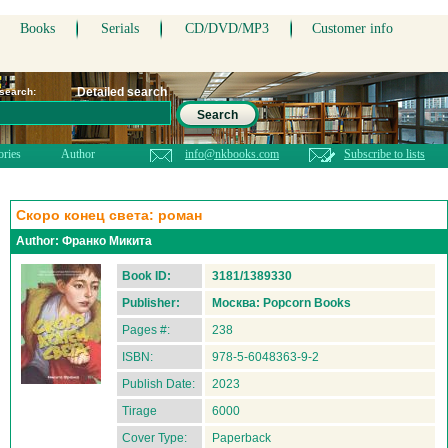
Books
Serials
CD/DVD/MP3
Customer info
Detailed search
 search:
Search
ories
Author
info@nkbooks.com
Subscribe to lists
Скоро конец света: роман
Author:
Франко Микита
Book ID:
3181/1389330
Publisher:
Москва: Popcorn Books
Pages #:
238
ISBN:
978-5-6048363-9-2
Publish Date:
2023
Tirage
6000
Cover Type:
Paperback