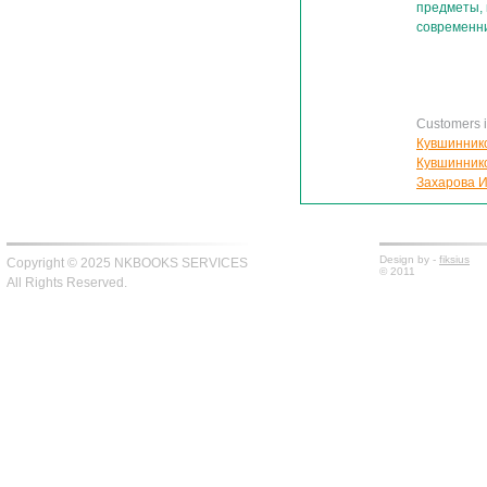
предметы, 
современн
Customers in
Кувшиннико
Кувшиннико
Захарова И
Design by -
fiksius
Copyright © 2025 NKBOOKS SERVICES
© 2011
All Rights Reserved.