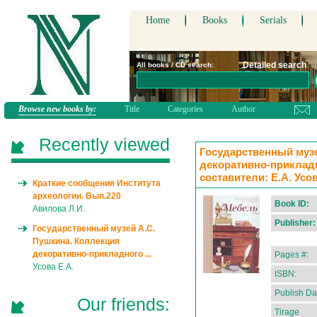
Home
Books
Serials
Detailed search
All books / CD search:
Browse new books by:
Title
Categories
Author
Recently viewed
Государственный музе
декоративно-прикладн
составители: Е.А. Усо
Краткие сообщения Института
археологии. Вып.220
Book ID:
Авилова Л.И.
Publisher:
Государственный музей А.С.
Пушкина. Коллекция
декоративно-прикладного ...
Pages #:
Усова Е.А.
ISBN:
Publish Da
Our friends:
Tirage