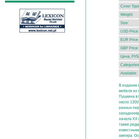
Cover Type
Weight:
Size:
USD Price:
EUR Price:
GBP Price:
Цена, РУБ
Categories
Available:
В издании
мебели из 
Пушкина в 
около 1300
разных пер
западноевр
начала XX 
также ред
известными
ампира. О