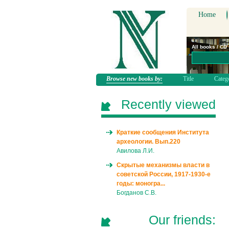
Home
All books / CD
Browse new books by:
Title
Categ
Recently viewed
Краткие сообщения Института
археологии. Вып.220
Авилова Л.И.
Скрытые механизмы власти в
советской России, 1917-1930-е
годы: моногра...
Богданов С.В.
Our friends: