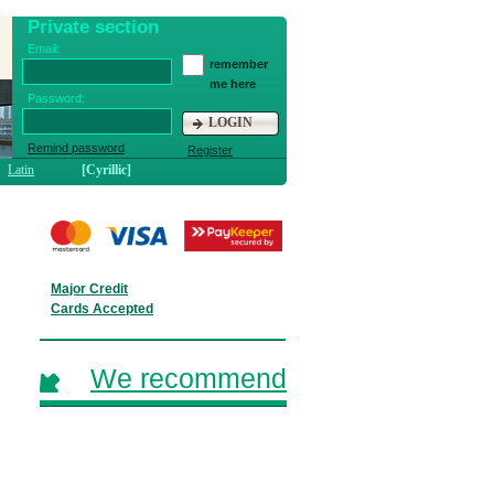
Private section
Email:
remember
me here
Password:
LOGIN
Remind password
Register
Latin
[Cyrillic]
Major Credit
Cards Accepted
We recommend