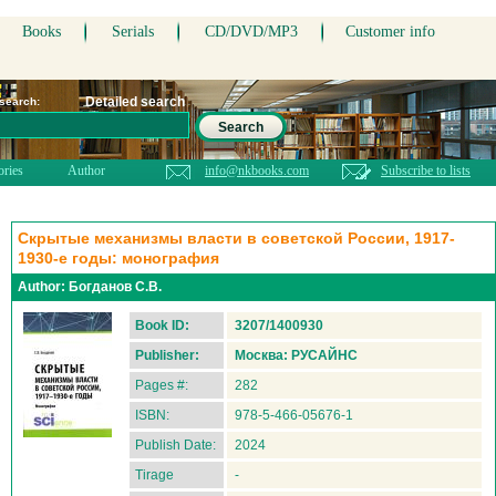
Books
Serials
CD/DVD/MP3
Customer info
Detailed search
 search:
Search
ories
Author
info@nkbooks.com
Subscribe to lists
Скрытые механизмы власти в советской России, 1917-
1930-е годы: монография
Author:
Богданов С.В.
Book ID:
3207/1400930
Publisher:
Москва: РУСАЙНС
Pages #:
282
ISBN:
978-5-466-05676-1
Publish Date:
2024
Tirage
-