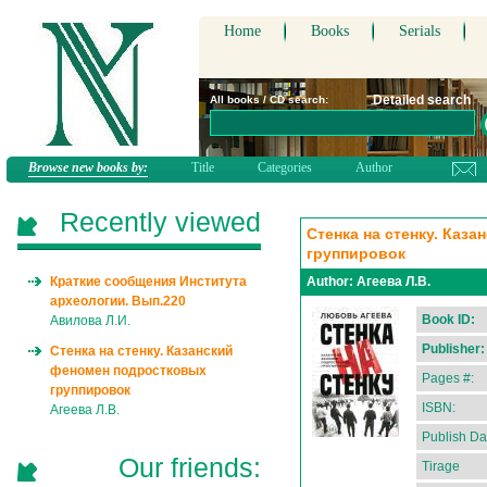
Home
Books
Serials
Detailed search
All books / CD search:
Browse new books by:
Title
Categories
Author
Recently viewed
Стенка на стенку. Каз
группировок
Краткие сообщения Института
Author:
Агеева Л.В.
археологии. Вып.220
Book ID:
Авилова Л.И.
Publisher:
Стенка на стенку. Казанский
феномен подростковых
Pages #:
группировок
ISBN:
Агеева Л.В.
Publish Da
Our friends:
Tirage