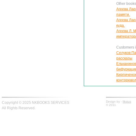
Other books
Агеева Лар
памяти.
Агеева Лар
куда.
Агеева Л. 
император
Customers in
Селуков Па
рассказы
Ельчанинов
бифуркаци
Кирпиченок
контррево
Design by -
fiksius
Copyright © 2025 NKBOOKS SERVICES
© 2011
All Rights Reserved.