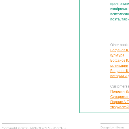
прочтения
изобразите
психологич
поэта, так
Other books
Богданов К
культура
Богданов К.
мотивации
Богданов К
истории и 
Customers in
Пелевин В
Сумароков 
Парнис А.Е
творческой
Design by -
fiksius
Copyright © 2025 NKBOOKS SERVICES