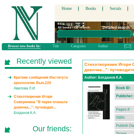
Home
Books
Serials
Detailed search
All books / CD search:
Browse new books by:
Title
Categories
Author
Recently viewed
Стихотворение Игоря С
девочка...": путеводит
Краткие сообщения Института
Author:
Богданов К.А.
археологии. Вып.220
Book ID:
Авилова Л.И.
Publisher:
Стихотворение Игоря
Северянина "В парке плакала
девочка...": путеводит...
Pages #:
Богданов К.А.
ISBN:
Publish Da
Our friends:
Tirage