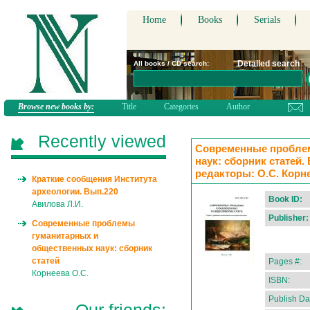
Home
Books
Serials
Detailed search
All books / CD search:
Browse new books by:
Title
Categories
Author
Recently viewed
Современные пробле
наук: сборник статей. 
редакторы: О.С. Корне
Краткие сообщения Института
археологии. Вып.220
Book ID:
Авилова Л.И.
Publisher:
Современные проблемы
гуманитарных и
общественных наук: сборник
статей
Pages #:
Корнеева О.С.
ISBN:
Publish Da