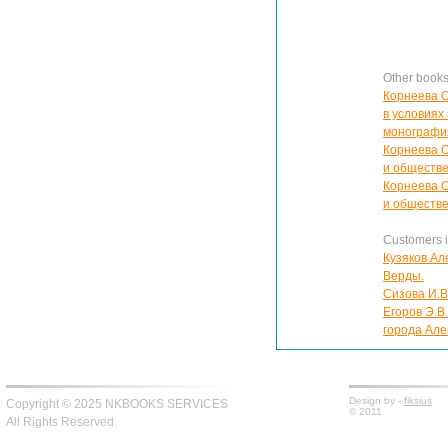
Other book
Корнеева О
в условиях
монографи
Корнеева 
и обществе
Корнеева 
и обществе
Customers in
Кузяков Ал
Верды.
Сизова И.В
Егоров Э.В
города Але
Design by -
fiksius
Copyright © 2025 NKBOOKS SERVICES
© 2011
All Rights Reserved.