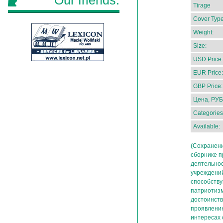
Our friends:
Tirage
Cover Type
Weight:
Size:
USD Price:
EUR Price:
GBP Price:
Цена, РУБ
Categories
Available:
(Сохранени
сборнике 
деятельнос
учреждений
способств
патриотизм
достоинств
проявлению
интересах