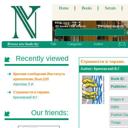
Home
Books
Serials
Detailed search
All books / CD search:
Browse new books by:
Title
Categories
Author
Recently viewed
Странности в тираже.
Author:
Кричевский В.Г.
Краткие сообщения Института
Book ID:
археологии. Вып.220
Авилова Л.И.
Publisher:
Странности в тираже.
Кричевский В.Г.
Pages #:
ISBN:
Our friends:
Publish Da
Tirage