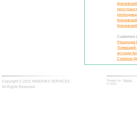
Кричевский
пространст
репродукц
Кричевский
Кричевский 
Customers in
Ряшенцев Ю
Толмацкий 
история Ки
Сабиров Дм
Design by -
fiksius
Copyright © 2025 NKBOOKS SERVICES
© 2011
All Rights Reserved.