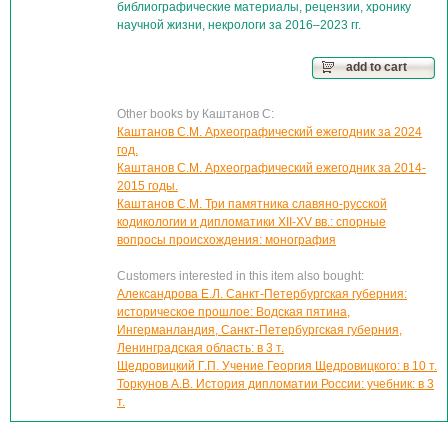
библиографические материалы, рецензии, хронику
научной жизни, некрологи за 2016–2023 гг.
add to cart
Other books by Каштанов С:
Каштанов С.М. Археографический ежегодник за 2024
год.
Каштанов С.М. Археографический ежегодник за 2014-
2015 годы.
Каштанов С.М. Три памятника славяно-русской
кодикологии и дипломатики XII-XV вв.: спорные
вопросы происхождения: монография
Customers interested in this item also bought:
Александрова Е.Л. Санкт-Петербургская губерния:
историческое прошлое: Водская пятина,
Ингерманландия, Санкт-Петербургская губерния,
Ленинградская область: в 3 т.
Щедровицкий Г.П. Учение Георгия Щедровицкого: в 10 т.
Торкунов А.В. История дипломатии России: учебник: в 3
т.