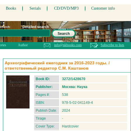
Books
Serials
CD/DVD/MP3
Customer info
Detailed search
 search:
Search
ories
Author
info@nkbooks.com
Subscribe to lists
Археографический ежегодник за 2016-2023 годы. /
ответственный редактор С.М. Каштанов
Book ID:
3272/1428670
Publisher:
Москва: Наука
Pages #:
538
ISBN:
978-5-02-041149-4
Publish Date:
2024
Tirage
-
Cover Type:
Hardcover