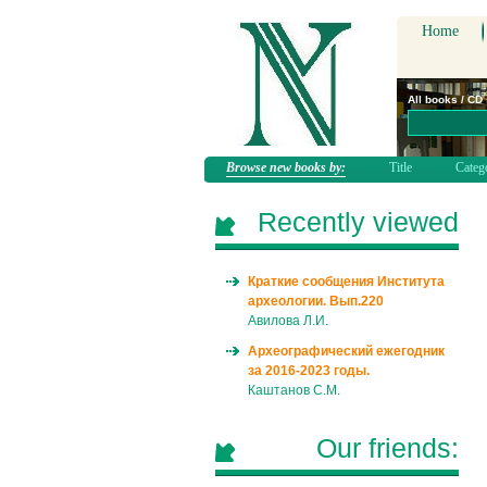
Home
All books / CD
Browse new books by:
Title
Categ
Recently viewed
Краткие сообщения Института
археологии. Вып.220
Авилова Л.И.
Археографический ежегодник
за 2016-2023 годы.
Каштанов С.М.
Our friends: