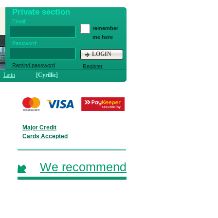
Private section
Email:
remember
me here
Password:
LOGIN
Remind password
Register
Latin
[Cyrillic]
Major Credit
Cards Accepted
We recommend