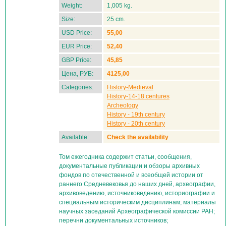
Weight:
1,005 kg.
Size:
25 cm.
USD Price:
55,00
EUR Price:
52,40
GBP Price:
45,85
Цена, РУБ:
4125,00
Categories:
History-Medieval
History-14-18 centures
Archeology
History - 19th century
History - 20th century
Available:
Check the availability
Том ежегодника содержит статьи, сообщения,
документальные публикации и обзоры архивных
фондов по отечественной и всеобщей истории от
раннего Средневековья до наших дней, археографии,
архивоведению, источниковедению, историографии и
специальным историческим дисциплинам; материалы
научных заседаний Археографической комиссии РАН;
перечни документальных источников;