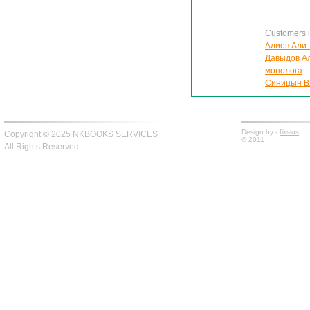
Customers in
Алиев Али. 
Давыдов Ал
монолога
Синицын Вя
Design by -
fiksius
Copyright © 2025 NKBOOKS SERVICES
© 2011
All Rights Reserved.