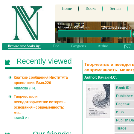
Home
Books
Serials
Detailed search
All books / CD search:
Browse new books by:
Title
Categories
Author
Recently viewed
Творчество и псевдотв
современность: моног
Краткие сообщения Института
Author:
Качай И.С.
археологии. Вып.220
Book ID:
Авилова Л.И.
Publisher:
Творчество и
псевдотворчество: история -
Pages #:
основания - современность:
ISBN:
мо...
Качай И.С.
Publish Da
Tirage