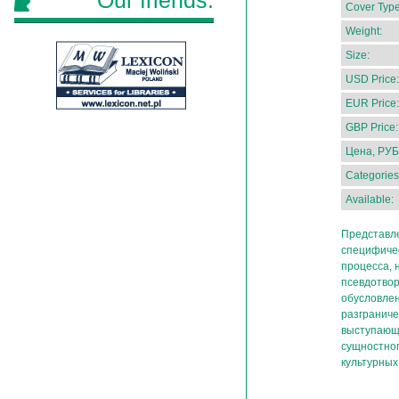
Our friends:
Cover Type
Weight:
Size:
USD Price:
EUR Price:
GBP Price:
Цена, РУБ
Categories
Available:
Представл
специфичес
процесса, 
псевдотвор
обусловле
разграниче
выступающи
сущностно
культурны