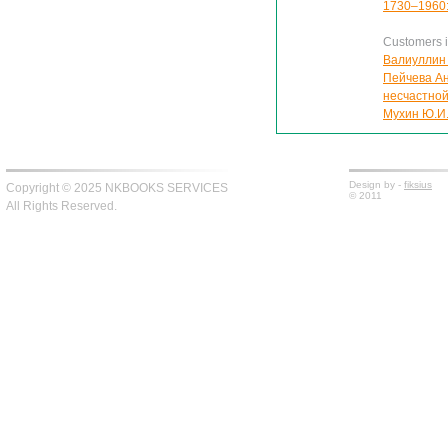
1730–1960: 
Customers in
Валиуллин 
Пейчева Ан
несчастно
Мухин Ю.И.
Design by -
fiksius
Copyright © 2025 NKBOOKS SERVICES
© 2011
All Rights Reserved.