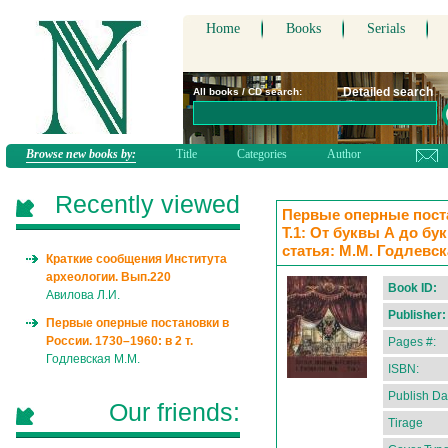
Home
Books
Serials
Detailed search
All books / CD search:
Browse new books by:
Title
Categories
Author
Recently viewed
Первые оперные постан
Т.1: От буквы А до бу
статья: М.М. Годлевс
Краткие сообщения Института
археологии. Вып.220
Book ID:
Авилова Л.И.
Publisher:
Первые оперные постановки в
России. 1730–1960: в 2 т.
Pages #:
Годлевская М.М.
ISBN:
Publish Da
Our friends:
Tirage