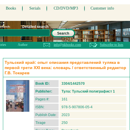
Books
Serials
CD/DVD/MP3
Customer info
Detailed search
 search:
Search
ories
Author
info@nkbooks.com
Subscribe to lists
Тульский край: опыт описания представлений туляка в
первой трети XXI века: словарь / ответственный редактор
Г.В. Токарев
Book ID:
3304/1442570
Publisher:
Тула: Тульский полиграфист 1
Pages #:
161
ISBN:
978-5-907806-05-4
Publish Date:
2023
Tirage
250