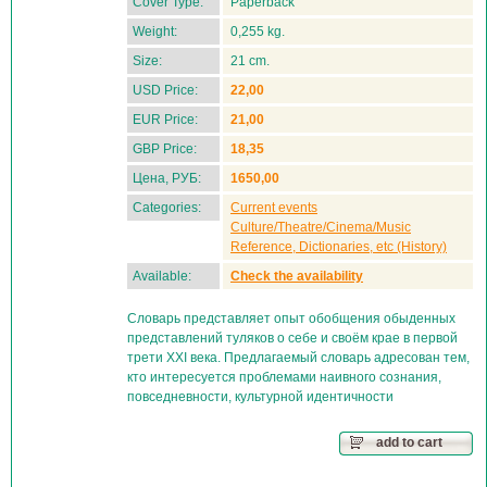
Cover Type:
Paperback
Weight:
0,255 kg.
Size:
21 cm.
USD Price:
22,00
EUR Price:
21,00
GBP Price:
18,35
Цена, РУБ:
1650,00
Categories:
Current events
Culture/Theatre/Cinema/Music
Reference, Dictionaries, etc (History)
Available:
Check the availability
Словарь представляет опыт обобщения обыденных
представлений туляков о себе и своём крае в первой
трети XXI века. Предлагаемый словарь адресован тем,
кто интересуется проблемами наивного сознания,
повседневности, культурной идентичности
add to cart