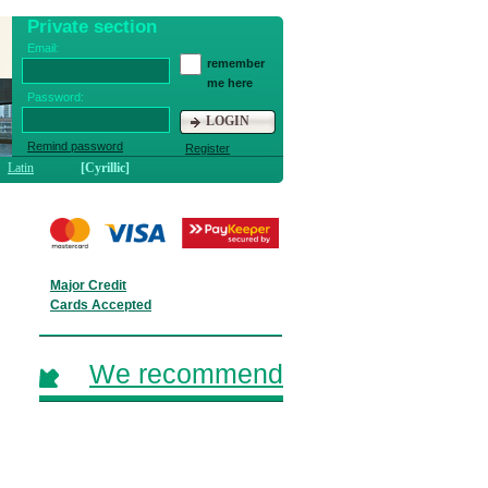
Private section
Email:
remember
me here
Password:
LOGIN
Remind password
Register
Latin
[Cyrillic]
Major Credit
Cards Accepted
We recommend