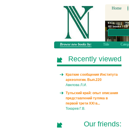
Home
All books / CD
Browse new books by:
Title
Categ
Recently viewed
Краткие сообщения Института
археологии. Вып.220
Авилова Л.И.
Тульский край: опыт описания
представлений туляка в
первой трети XXI в...
Токарев Г.В.
Our friends: