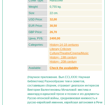
Cover Type:
Hardcover
Weight:
0,755 kg.
Size:
22 cm.
USD Price:
32,00
EUR Price:
30,50
GBP Price:
26,70
Цена, РУБ:
2400,00
Categories:
History-14-18 centures
Literary Criticism
Culture/Theatre/Cinema/Music
History - 19th century
History - 20th century
Available:
Check the availability
(Научное приложение. Вып.CCLXXXI: Научная
библиотека) Разнообразие тем и сюжетов,
составивших сборник, отражает диапазон интересов
Виктории Валентиновны Мочаловой: мистика и
авангард в идишской прозе и поэзии и эго-документы
Русско-японской войны, средневековая книжность и
русско-еврейский именник, еврейская автономия в Речи