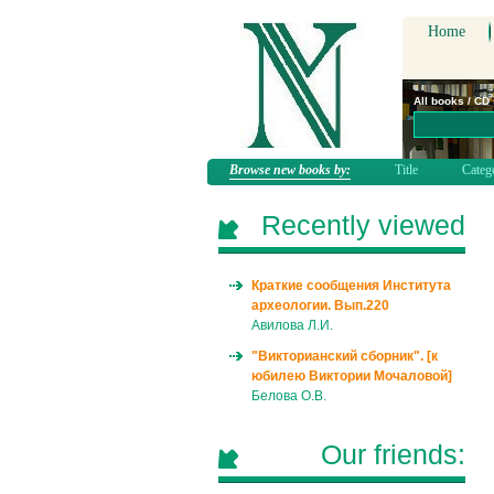
Home
All books / CD
Browse new books by:
Title
Categ
Recently viewed
Краткие сообщения Института
археологии. Вып.220
Авилова Л.И.
"Викторианский сборник". [к
юбилею Виктории Мочаловой]
Белова О.В.
Our friends: