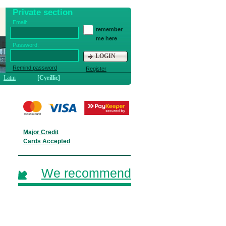
Private section
Email:
remember
me here
Password:
LOGIN
Remind password
Register
Latin
[Cyrillic]
Major Credit
Cards Accepted
We recommend