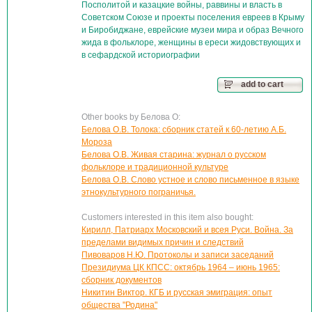
Посполитой и казацкие войны, раввины и власть в
Советском Союзе и проекты поселения евреев в Крыму
и Биробиджане, еврейские музеи мира и образ Вечного
жида в фольклоре, женщины в ереси жидовствующих и
в сефардской историографии
add to cart
Other books by Белова О:
Белова О.В. Толока: сборник статей к 60-летию А.Б.
Мороза
Белова О.В. Живая старина: журнал о русском
фольклоре и традиционной культуре
Белова О.В. Слово устное и слово письменное в языке
этнокультурного пограничья.
Customers interested in this item also bought:
Кирилл, Патриарх Московский и всея Руси. Война. За
пределами видимых причин и следствий
Пивоваров Н.Ю. Протоколы и записи заседаний
Президиума ЦК КПСС: октябрь 1964 – июнь 1965:
сборник документов
Никитин Виктор. КГБ и русская эмиграция: опыт
общества "Родина"