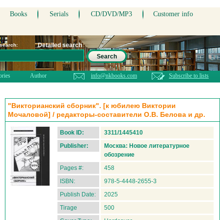
Books
Serials
CD/DVD/MP3
Customer info
Detailed search
 search:
Search
ories
Author
info@nkbooks.com
Subscribe to lists
"Викторианский сборник". [к юбилею Виктории
Мочаловой] / редакторы-составители О.В. Белова и др.
Book ID:
3311/1445410
Publisher:
Москва: Новое литературное
обозрение
Pages #:
458
ISBN:
978-5-4448-2655-3
Publish Date:
2025
Tirage
500