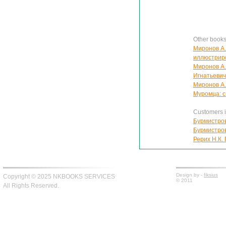
Other book
Миронов А.
иллюстрир
Миронов А
Игнатьевич
Миронов А.
Муромца: с
Customers in
Бурмистров
Бурмистров
Рерих Н.К.
Design by -
fiksius
Copyright © 2025 NKBOOKS SERVICES
© 2011
All Rights Reserved.