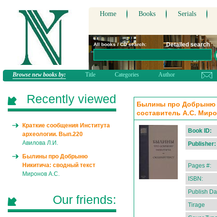
Home
Books
Serials
Detailed search
All books / CD search:
Browse new books by:
Title
Categories
Author
Recently viewed
Былины про Добрыню Н
составитель А.С. Мир
Краткие сообщения Института
Book ID:
археологии. Вып.220
Авилова Л.И.
Publisher:
Былины про Добрыню
Никитича: сводный текст
Pages #:
Миронов А.С.
ISBN:
Publish Da
Our friends:
Tirage