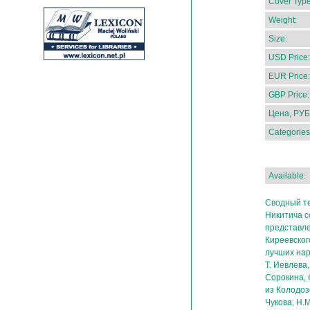
Cover Type
Weight:
Size:
USD Price:
EUR Price:
GBP Price:
Цена, РУБ
Categories
Available:
Сводный т
Никитича с
представле
Киреевского
лучших нар
Т. Иевлева
Сорокина, 
из Колодозе
Чукова, Н.М