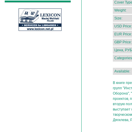
Cover Type
Weight:
Size:
USD Price:
EUR Price:
GBP Price:
Цена, РУБ
Categories
Available:
В книге пр
групп "Инс
Оборона", 
проектов, 
вторую поло
выступает н
творческом
Дягилева, 