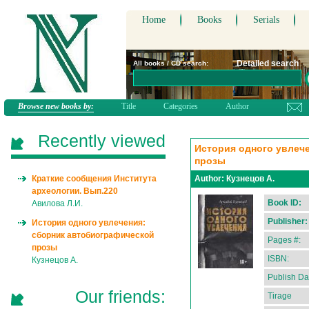
Home
Books
Serials
Detailed search
All books / CD search:
Browse new books by:
Title
Categories
Author
Recently viewed
История одного увлеч
прозы
Краткие сообщения Института
Author:
Кузнецов А.
археологии. Вып.220
Book ID:
Авилова Л.И.
Publisher:
История одного увлечения:
сборник автобиографической
Pages #:
прозы
ISBN:
Кузнецов А.
Publish Da
Our friends:
Tirage