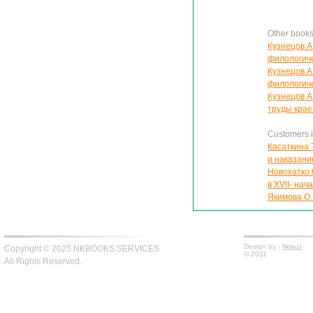
Other books
Кузнецов А
филологичес
Кузнецов А
филологичес
Кузнецов А
труды крае
Customers in
Касаткина 
и наказани
Новохатко 
в XVII- нача
Якимова О
Design by -
fiksius
Copyright © 2025 NKBOOKS SERVICES
© 2011
All Rights Reserved.