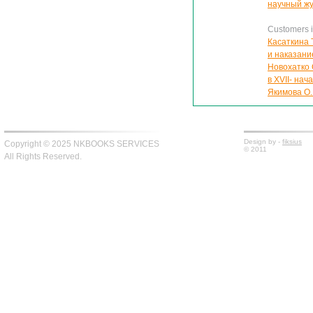
научный жу
Customers in
Касаткина 
и наказани
Новохатко 
в XVII- нача
Якимова О
Design by -
fiksius
Copyright © 2025 NKBOOKS SERVICES
© 2011
All Rights Reserved.