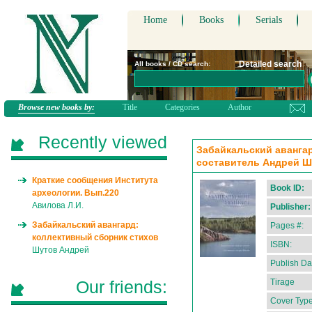
Home
Books
Serials
Detailed search
All books / CD search:
Browse new books by:
Title
Categories
Author
Recently viewed
Забайкальский авангар
составитель Андрей Ш
Краткие сообщения Института
Book ID:
археологии. Вып.220
Авилова Л.И.
Publisher:
Забайкальский авангард:
Pages #:
коллективный сборник стихов
ISBN:
Шутов Андрей
Publish Da
Our friends:
Tirage
Cover Type