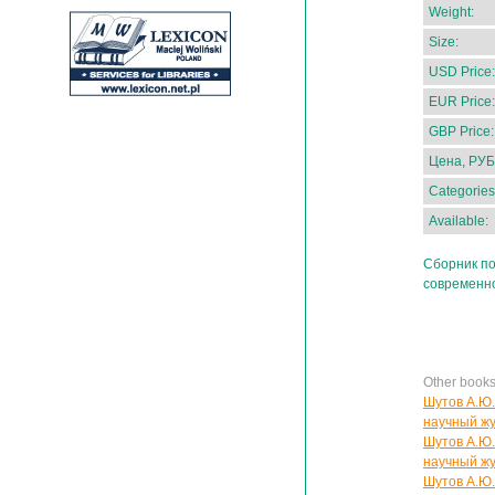
Weight:
Size:
USD Price:
EUR Price:
GBP Price:
Цена, РУБ
Categories
Available:
Сборник по
современно
Other books
Шутов А.Ю.
научный жу
Шутов А.Ю.
научный жу
Шутов А.Ю.