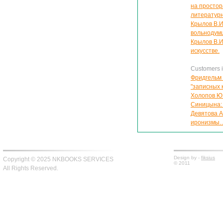
на простор
литератур
Крылов В.И
вольнодум
Крылов В.И
искусстве.
Customers in
Фридгельм 
"записных 
Холопов Ю.
Синицына: 
Девятова А
иронизмы
Design by -
fiksius
Copyright © 2025 NKBOOKS SERVICES
© 2011
All Rights Reserved.