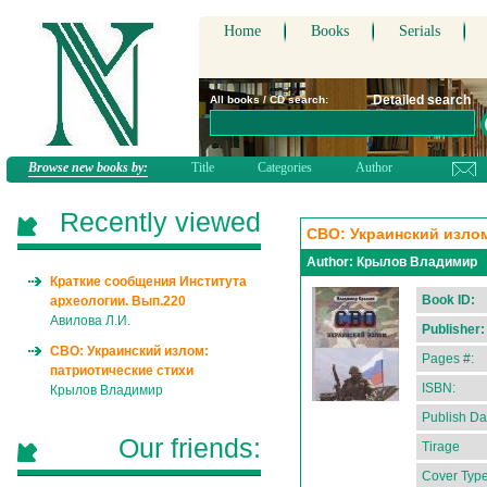
Home
Books
Serials
Detailed search
All books / CD search:
Browse new books by:
Title
Categories
Author
Recently viewed
СВО: Украинский излом
Author:
Крылов Владимир
Краткие сообщения Института
Book ID:
археологии. Вып.220
Авилова Л.И.
Publisher:
СВО: Украинский излом:
Pages #:
патриотические стихи
ISBN:
Крылов Владимир
Publish Da
Our friends:
Tirage
Cover Type