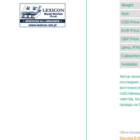
Weight:
Size:
USD Price:
EUR Price:
GBP Price:
Цена, РУБ
Categories
Available:
Автор анал
последних 
восточносл
собственн
чувства, бо
правда на 
Other book
Крылов В.И