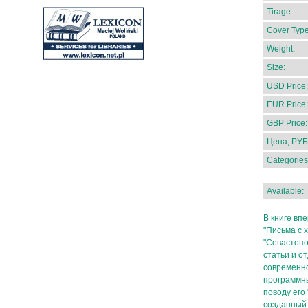
Tirage
Cover Type
Weight:
Size:
USD Price:
EUR Price:
GBP Price:
Цена, РУБ
Categories
Available:
В книге вп
"Письма с 
"Севастопо
статьи и о
современно
программны
поводу его
созданный 