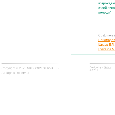
возрождени
своей обст
помощи"
Customers in
Пономарев Е
Шварц Е.Л.
Булгаков М
Design by -
fiksius
Copyright © 2025 NKBOOKS SERVICES
© 2011
All Rights Reserved.