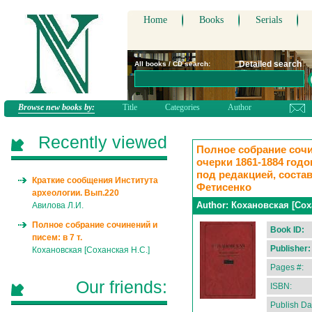
Home
Books
Serials
Detailed search
All books / CD search:
Browse new books by:
Title
Categories
Author
Recently viewed
Полное собрание сочине
очерки 1861-1884 годо
под редакцией, соста
Краткие сообщения Института
Фетисенко
археологии. Вып.220
Author:
Кохановская [Соха
Авилова Л.И.
Полное собрание сочинений и
Book ID:
писем: в 7 т.
Publisher:
Кохановская [Соханская Н.С.]
Pages #:
Our friends:
ISBN:
Publish Da