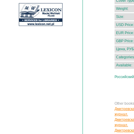
Cover Type
Weight:
Size:
USD Price:
EUR Price:
GBP Price:
Цена, РУБ
Categories
Available:
Российский
Other book
Дмитревска
журнал.
Дмитревска
журнал.
Дмитревска