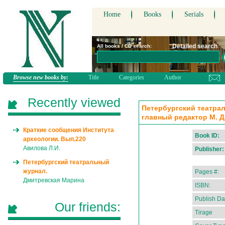
Home
Books
Serials
Detailed search
All books / CD search:
Browse new books by:
Title
Categories
Author
Recently viewed
Петербургский театраль
главный редактор М. 
Краткие сообщения Института
Book ID:
археологии. Вып.220
Авилова Л.И.
Publisher:
Петербургский театральный
журнал.
Pages #:
Дмитревская Марина
ISBN:
Publish Da
Our friends:
Tirage