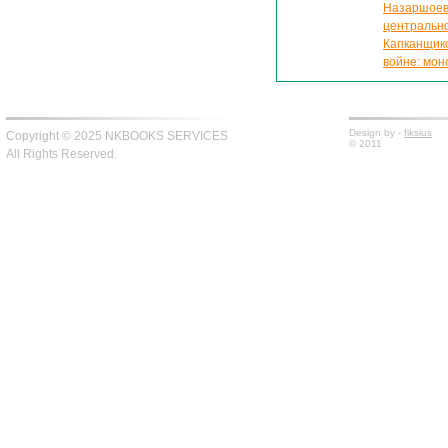
Назаршоев 
центрально
Капканщико
войне: мо
Design by -
fiksius
Copyright © 2025 NKBOOKS SERVICES
© 2011
All Rights Reserved.