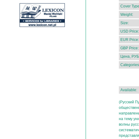
Cover Type
Weight:
Size:
USD Price:
EUR Price:
GBP Price:
Цена, РУБ
Categories
Available:
(Русский П
обществен
направлени
на тему ун
волны русс
систематич
представл