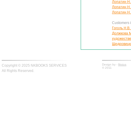
Лопатин Н.
Лопатин Н.
Лопатин Н.
Customers in
Гоголь Н.В
Должкова М
художеств
Щедровицки
Design by -
fiksius
Copyright © 2025 NKBOOKS SERVICES
© 2011
All Rights Reserved.