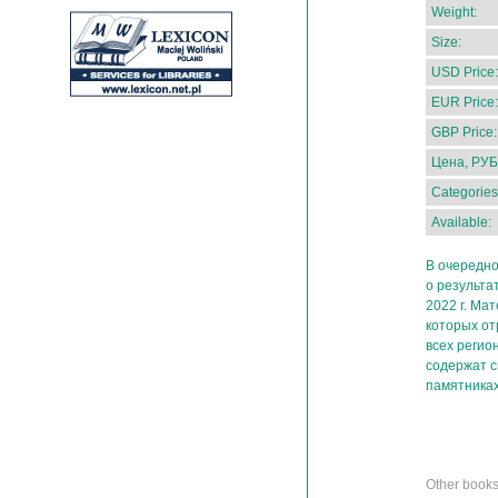
Weight:
Size:
USD Price:
EUR Price:
GBP Price:
Цена, РУБ
Categories
Available:
В очередн
о результа
2022 г. Ма
которых от
всех регио
содержат с
памятниках
Other book