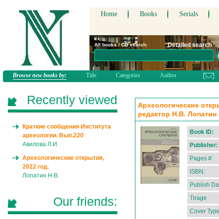
Home
Books
Serials
Detailed search
All books / CD search:
Browse new books by:
Title
Categories
Author
Recently viewed
Археологические откры
редактор Н.В. Лопатин
Краткие сообщения Института
Book ID:
археологии. Вып.220
Авилова Л.И.
Publisher:
Археологические открытия,
Pages #:
2022 год.
ISBN:
Лопатин Н.В.
Publish Da
Our friends:
Tirage
Cover Type